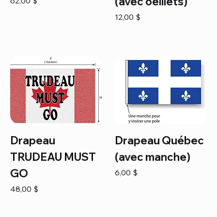
(avec oeillets)
62,00 $
Prix
12,00 $
Drapeau
Drapeau Québec
TRUDEAU MUST
(avec manche)
GO
Prix
6,00 $
Prix
48,00 $