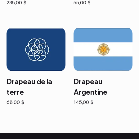
Prix
Prix
235,00 $
55,00 $
Drapeau de la
Drapeau
terre
Argentine
Prix
Prix
68,00 $
145,00 $