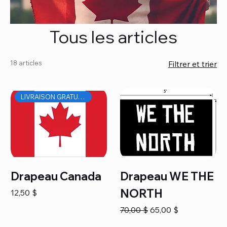
Tous les articles
18 articles
Filtrer et trier
LIVRAISON GRATUITE
Drapeau Canada
Drapeau WE THE
NORTH
Prix
12,50 $
Prix original
Prix promotionnel
70,00 $
65,00 $