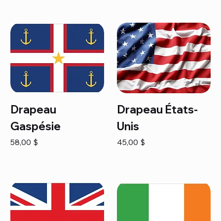
Drapeau
Drapeau États-
Gaspésie
Unis
Prix
Prix
58,00 $
45,00 $