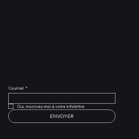
DRAPEAU SUR MESURE
Chez DRAPEAU SUR MESURE, nous créons
des drapeaux et des articles promotionnels
qui capturent l'essence de votre
organisation, événement ou besoin
personnel.
Restez informé des dernières nouveautés et offres spéciales en vous inscrivant à notre infolettre.
Courriel
*
Oui, inscrivez-moi à votre infolettre.
ENVOYER