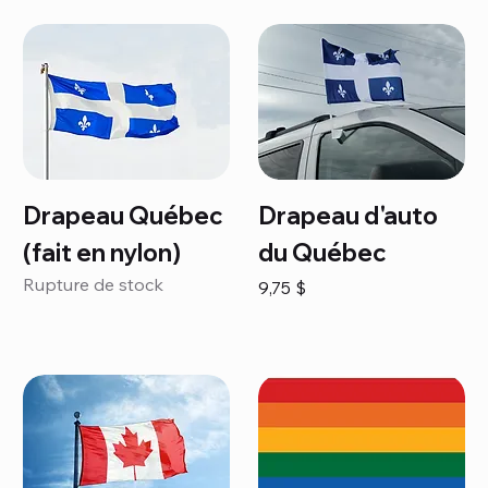
Drapeau Québec
Drapeau d'auto
(fait en nylon)
du Québec
Rupture de stock
Prix
9,75 $