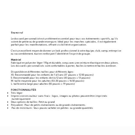
Soyez vu!
Le dossard personnalisé est un élément essentiel pour tous vos événements sportifs, qu’ils
soient de petite ou de grande envergure. Idéal pour les marches spéciales, il est également
parfait pour les manifestations, offrant visibilité et organisation.
C’est un excellent moyen de donner un look professionnel à votre équipe, club, camp, entreprise
ou rassemblement, tout en renforçant l’identité et l’esprit de groupe.
Matériel
Fabriqué en polyester léger 115g et durable, conçu avec une ceinture élastique en deux pièces.
Les dossards personnalisés sont confortables à porter, faciles à mettre et faciles à enlever.
Disponible en différentes tailles pour différents âges:
XS: Recommandé pour les enfants de 1 à 5 ans (37 pouces x 12.50 pouces)
S: Recommandé pour les enfants de 6 à 12 ans (43 pouces x 13 pouces)
M: taille moyenne pour les adultes (53.,50 pouces x 16.50 pouces)
L: taille extra-large pour adultes (55 pouces x 19 pouces)
FONCTIONNALITÉS
Très léger
Impression en couleur sans frais : logos, images ou photos peuvent être imprimés
numériquement
Deux options de tailles: Petit ou grand
Polyvalent : Pour de petits événements ou de grands événements.
Pas de minimum : Vous pouvez acheter en petites ou grande quantités