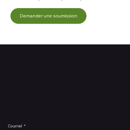
Demander une soumission
DRAPEAU SUR MESURE
Chez DRAPEAU SUR MESURE, nous créons
des drapeaux et des articles promotionnels
qui capturent l'essence de votre
organisation, événement ou besoin
personnel.
Restez informé des dernières nouveautés et offres spéciales en vous inscrivant à notre infolettre.
Courriel
*