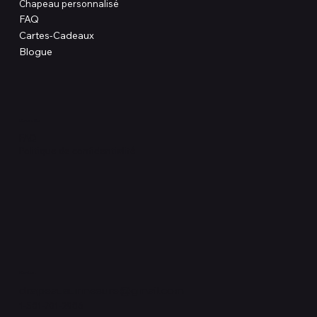
Chapeau personnalisé
FAQ
Cartes-Cadeaux
Blogue
Liens utile
FAQ
Politique de confidentialité
Contact
drapeausurmesure@gmail.com
1-581-701-2986