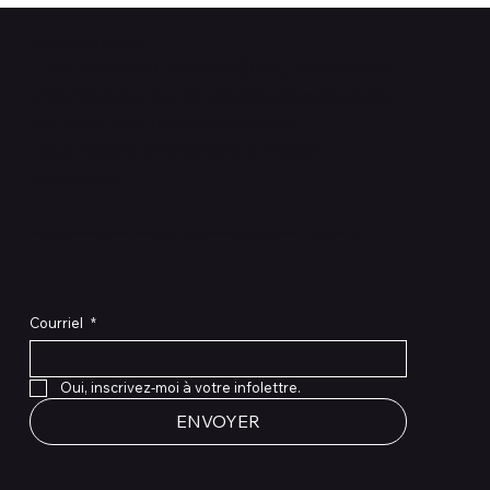
DRAPEAU SUR MESURE
Chez DRAPEAU SUR MESURE, nous créons
des drapeaux et des articles promotionnels
qui capturent l'essence de votre
organisation, événement ou besoin
personnel.
Restez informé des dernières nouveautés et offres spéciales en vous inscrivant à notre infolettre.
Courriel
*
Oui, inscrivez-moi à votre infolettre.
ENVOYER