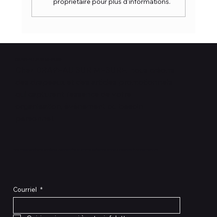
propriétaire pour plus d'informations.
Accessoires personnalisés pour
écoles et entreprises
DRAPEAU SUR MESURE
Chez DRAPEAU SUR MESURE, nous créons
des drapeaux et des articles promotionnels
qui capturent l'essence de votre
organisation, événement ou besoin
personnel.
Restez informé des dernières nouveautés et offres spéciales en vous inscrivant à notre infolettre.
Courriel
*